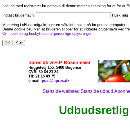
Log ind med registreret brugernavn til denne materialesamling for at for at f
Indtast brugernavn:
Husk mig
Markering i »Husk mig« lægger en såkaldt cookie på brugerens computer.
Denne cookie bevirker, at brugeren slipper for at indtaste brugernavn ved fre
Om cookien og beskyttelse af personlige oplysninger
hpros.dk v/ H.P. Rosenmeier
Huggetvej 155, 5400 Bogense
CVR: 30 64 23 84
Tlf: 21
15 49 75
x
e-mail:
post@hpros.dk
Startside websted
Startside udbud
Abonn
Udbudsretlig