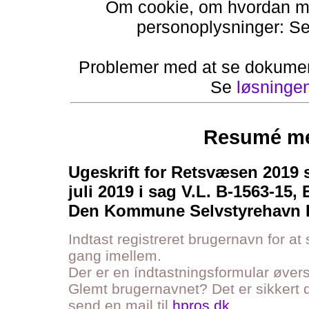
Om cookie, om hvordan ma
personoplysninger: S
Problemer med at se dokumen
Se
løsninge
Resumé me
Ugeskrift for Retsvæsen 2019 s
juli 2019 i sag V.L. B-1563-15
Den Kommune Selvstyrehavn 
Indtast registreret brugernavn for at
gang imellem.
Der er en índtastningsformular øve
Glemt brugernavnet? Det er sikkert d
send en mail til
hpros.dk
.