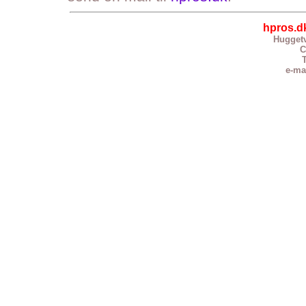
hpros.d
Huggetv
C
T
e-ma