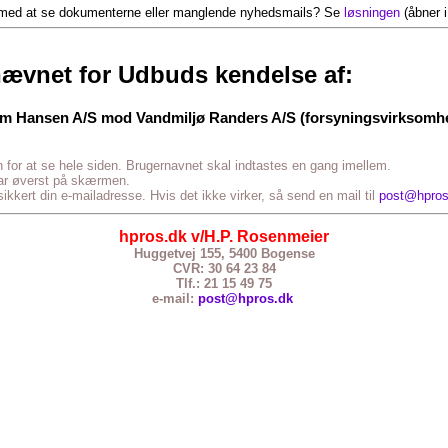
med at se dokumenterne eller manglende nyhedsmails? Se
løsningen
(åbner i
ævnet for Udbuds kendelse af:
øm Hansen A/S mod Vandmiljø Randers A/S (forsyningsvirksomhe
n for at se hele siden. Brugernavnet skal indtastes en gang imellem.
lar øverst på skærmen.
kkert din e-mailadresse. Hvis det ikke virker, så send en mail til
post@hpros
hpros.dk v/H.P. Rosenmeier
Huggetvej 155, 5400 Bogense
CVR: 30
i
64 23 84
Tlf.: 21 15 49
75
e-mail:
post@hpros.dk