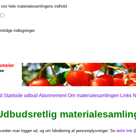
å vist hele materialesamlingens indhold
mtidige indlogninger.
nmeier
se
ed
Startside udbud
Abonnement
Om materialesamlingen
Links
N
Udbudsretlig materialesamlin
ordan man logger ud, og om håndtering af personoplysninger: Se
dette link
(å