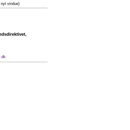
 nyt vindue)
dsdirektivet,
.dk
.