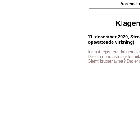
Problemer 
Klagen
11. december 2020, Str
opsættende virkning)
Indtast registreret brugernav
Der er en índtastningsformu
Glemt brugernavnet? Det er si