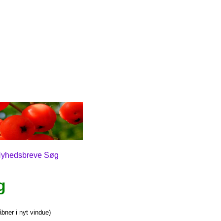
yhedsbreve
Søg
g
bner i nyt vindue)