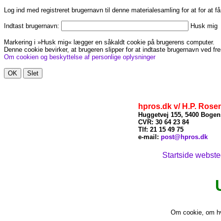
Log ind med registreret brugernavn til denne materialesamling for at for at f
Indtast brugernavn:
Husk mig
Markering i »Husk mig« lægger en såkaldt cookie på brugerens computer.
Denne cookie bevirker, at brugeren slipper for at indtaste brugernavn ved fre
Om cookien og beskyttelse af personlige oplysninger
hpros.dk v/ H.P. Rose
Huggetvej 155, 5400 Bogen
CVR: 30 64 23 84
Tlf: 21
15 49 75
x
e-mail:
post@hpros.dk
Startside webst
Om cookie, om hv