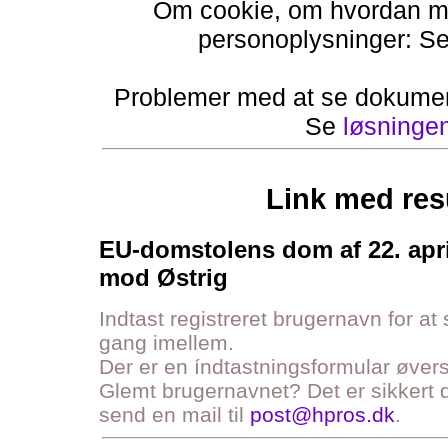
Om cookie, om hvordan ma
personoplysninger: S
Problemer med at se dokumen
Se
løsninge
Link med res
EU-domstolens dom af 22. apr
mod Østrig
Indtast registreret brugernavn for at
gang imellem.
Der er en índtastningsformular øve
Glemt brugernavnet? Det er sikkert d
send en mail til
post@hpros.dk
.