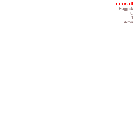
hpros.d
Huggetv
C
T
e-ma