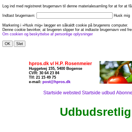
Log ind med registreret brugernavn til denne materialesamling for at for at f
Indtast brugernavn:
Husk mig
Markering i »Husk mig« lægger en såkaldt cookie på brugerens computer.
Denne cookie bevirker, at brugeren slipper for at indtaste brugernavn ved fre
Om cookien og beskyttelse af personlige oplysninger
hpros.dk v/ H.P. Rosenmeier
Huggetvej 155, 5400 Bogense
CVR: 30 64 23 84
Tlf: 21
15 49 75
x
e-mail:
post@hpros.dk
Startside websted
Startside udbud
Abonn
Udbudsretlig