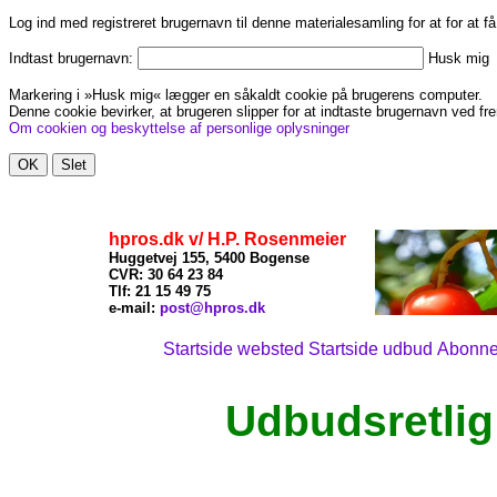
Log ind med registreret brugernavn til denne materialesamling for at for at f
Indtast brugernavn:
Husk mig
Markering i »Husk mig« lægger en såkaldt cookie på brugerens computer.
Denne cookie bevirker, at brugeren slipper for at indtaste brugernavn ved fre
Om cookien og beskyttelse af personlige oplysninger
hpros.dk v/ H.P. Rosenmeier
Huggetvej 155, 5400 Bogense
CVR: 30 64 23 84
Tlf: 21
15 49 75
x
e-mail:
post@hpros.dk
Startside websted
Startside udbud
Abonn
Udbudsretlig