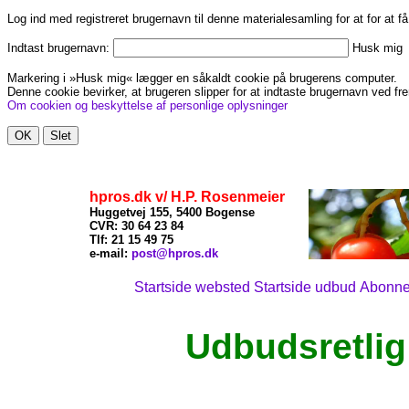
Log ind med registreret brugernavn til denne materialesamling for at for at f
Indtast brugernavn:
Husk mig
Markering i »Husk mig« lægger en såkaldt cookie på brugerens computer.
Denne cookie bevirker, at brugeren slipper for at indtaste brugernavn ved fre
Om cookien og beskyttelse af personlige oplysninger
hpros.dk v/ H.P. Rosenmeier
Huggetvej 155, 5400 Bogense
CVR: 30 64 23 84
Tlf: 21
15 49 75
x
e-mail:
post@hpros.dk
Startside websted
Startside udbud
Abonn
Udbudsretlig