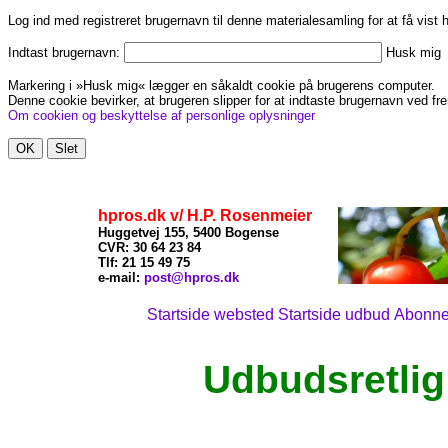
Log ind med registreret brugernavn til denne materialesamling for at få vist
Indtast brugernavn:
Husk mig
Markering i »Husk mig« lægger en såkaldt cookie på brugerens computer.
Denne cookie bevirker, at brugeren slipper for at indtaste brugernavn ved fre
Om cookien og beskyttelse af personlige oplysninger
hpros.dk v/ H.P. Rosenmeier
Huggetvej 155, 5400 Bogense
CVR: 30 64 23 84
Tlf: 21
15 49 75
x
e-mail:
post@hpros.dk
Startside websted
Startside udbud
Abonn
Udbudsretlig