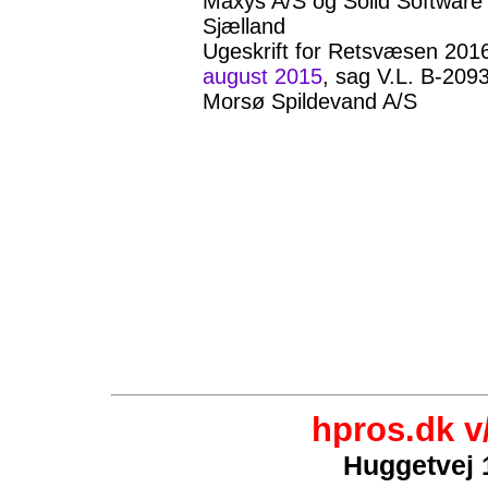
Maxys A/S og Solid Softwar
Sjælland
Ugeskrift for Retsvæsen 2016
august 2015
, sag V.L. B-209
Morsø Spildevand A/S
hpros.dk v
Huggetvej 