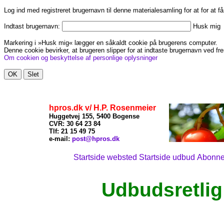
Log ind med registreret brugernavn til denne materialesamling for at for at f
Indtast brugernavn:
Husk mig
Markering i »Husk mig« lægger en såkaldt cookie på brugerens computer.
Denne cookie bevirker, at brugeren slipper for at indtaste brugernavn ved fre
Om cookien og beskyttelse af personlige oplysninger
hpros.dk v/ H.P. Rosenmeier
Huggetvej 155, 5400 Bogense
CVR: 30 64 23 84
Tlf: 21
15 49 75
x
e-mail:
post@hpros.dk
Startside websted
Startside udbud
Abonn
Udbudsretlig