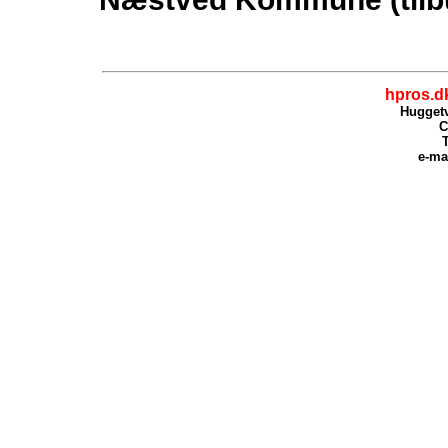
hpros.d
Huggetv
C
T
e-ma