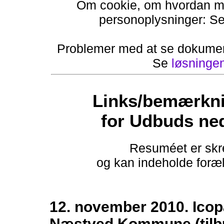
Om cookie, om hvordan ma
personoplysninger: S
Problemer med at se dokumen
Se
løsninge
Links/bemærkni
for Udbuds ne
Resuméet er skre
og kan indeholde foræld
12. november 2010. Icop
Næstved Kommune (tilbu