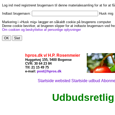
Log ind med registreret brugernavn til denne materialesamling for at for at f
Indtast brugernavn:
Husk mig
Markering i »Husk mig« lægger en såkaldt cookie på brugerens computer.
Denne cookie bevirker, at brugeren slipper for at indtaste brugernavn ved fre
Om cookien og beskyttelse af personlige oplysninger
hpros.dk v/ H.P. Rosenmeier
Huggetvej 155, 5400 Bogense
CVR: 30 64 23 84
Tlf: 21
15 49 75
x
e-mail:
post@hpros.dk
Startside websted
Startside udbud
Abonn
Udbudsretlig