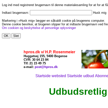
Log ind med registreret brugernavn til denne materialesamling for at for at f
Indtast brugernavn:
Husk mig
Markering i »Husk mig« lægger en såkaldt cookie på brugerens computer.
Denne cookie bevirker, at brugeren slipper for at indtaste brugernavn ved fre
Om cookien og beskyttelse af personlige oplysninger
hpros.dk v/ H.P. Rosenmeier
Huggetvej 155, 5400 Bogense
CVR: 30 64 23 84
Tlf: 21
15 49 75
x
e-mail:
post@hpros.dk
Startside websted
Startside udbud
Abonn
Udbudsretlig