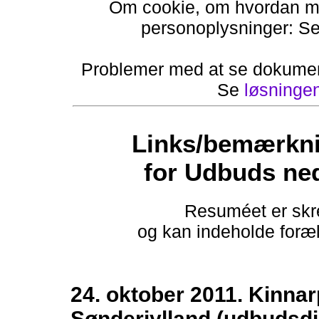
Om cookie, om hvordan ma
personoplysninger: S
Problemer med at se dokumen
Se
løsninge
Links/bemærkni
for Udbuds ne
Resuméet er skre
og kan indeholde foræld
24. oktober 2011. Kinn
Sønderjylland (udbudsdi