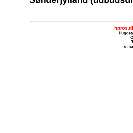
hpros.d
Huggetv
C
T
e-ma