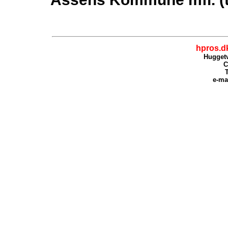
hpros.d
Huggetv
C
T
e-ma