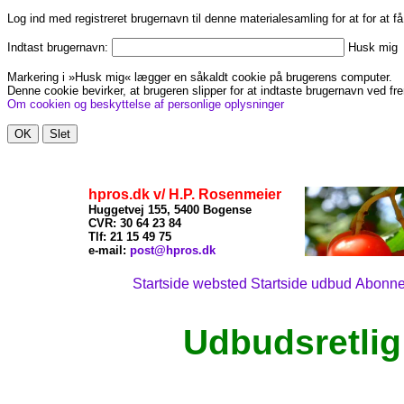
Log ind med registreret brugernavn til denne materialesamling for at for at f
Indtast brugernavn:
Husk mig
Markering i »Husk mig« lægger en såkaldt cookie på brugerens computer.
Denne cookie bevirker, at brugeren slipper for at indtaste brugernavn ved fre
Om cookien og beskyttelse af personlige oplysninger
hpros.dk v/ H.P. Rosenmeier
Huggetvej 155, 5400 Bogense
CVR: 30 64 23 84
Tlf: 21
15 49 75
x
e-mail:
post@hpros.dk
Startside websted
Startside udbud
Abonn
Udbudsretlig