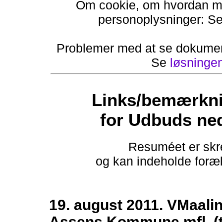
Om cookie, om hvordan ma
personoplysninger: S
Problemer med at se dokumen
Se
løsninge
Links/bemærkni
for Udbuds ne
Resuméet er skre
og kan indeholde foræld
19. august 2011. VMaal
Assens Kommune mfl. (ti