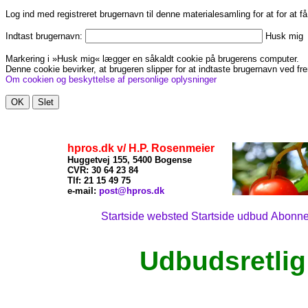
Log ind med registreret brugernavn til denne materialesamling for at for at f
Indtast brugernavn:
Husk mig
Markering i »Husk mig« lægger en såkaldt cookie på brugerens computer.
Denne cookie bevirker, at brugeren slipper for at indtaste brugernavn ved fre
Om cookien og beskyttelse af personlige oplysninger
hpros.dk v/ H.P. Rosenmeier
Huggetvej 155, 5400 Bogense
CVR: 30 64 23 84
Tlf: 21
15 49 75
x
e-mail:
post@hpros.dk
Startside websted
Startside udbud
Abonn
Udbudsretlig