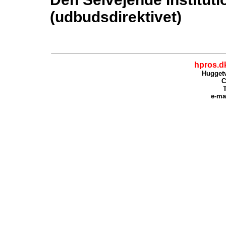
(udbudsdirektivet)
hpros.d
Huggetv
C
T
e-ma