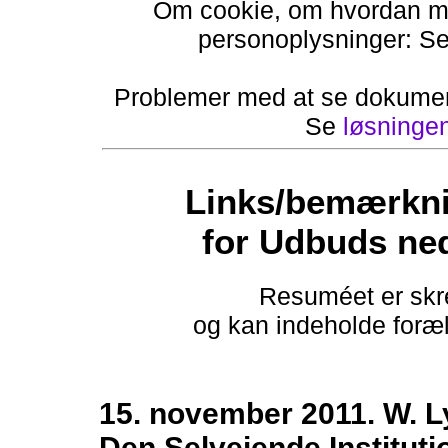
Om cookie, om hvordan ma
personoplysninger: S
Problemer med at se dokumen
Se
løsninge
Links/bemærkni
for Udbuds ne
Resuméet er skre
og kan indeholde foræld
15. november 2011. W. 
Den Selvejende Institut