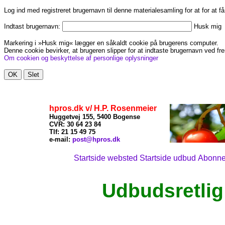
Log ind med registreret brugernavn til denne materialesamling for at for at f
Indtast brugernavn:
Husk mig
Markering i »Husk mig« lægger en såkaldt cookie på brugerens computer.
Denne cookie bevirker, at brugeren slipper for at indtaste brugernavn ved fre
Om cookien og beskyttelse af personlige oplysninger
hpros.dk v/ H.P. Rosenmeier
Huggetvej 155, 5400 Bogense
CVR: 30 64 23 84
Tlf: 21
15 49 75
x
e-mail:
post@hpros.dk
Startside websted
Startside udbud
Abonn
Udbudsretlig