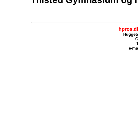
hpros.d
Huggetv
C
T
e-ma