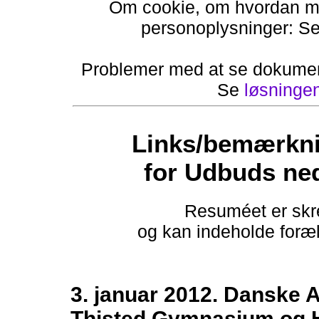
Om cookie, om hvordan ma
personoplysninger: S
Problemer med at se dokumen
Se
løsninge
Links/bemærkni
for Udbuds ne
Resuméet er skre
og kan indeholde foræld
3. januar 2012. Danske 
Thisted Gymnasium og H