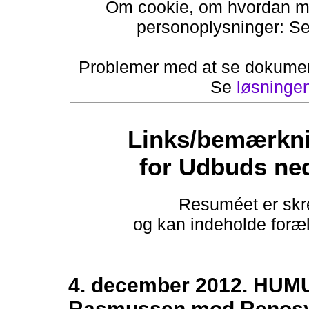
Om cookie, om hvordan ma
personoplysninger: S
Problemer med at se dokumen
Se
løsninge
Links/bemærkni
for Udbuds ne
Resuméet er skre
og kan indeholde foræld
4. december 2012. HUM
Rasmussen mod Renosyd 