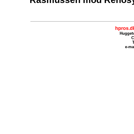
hpros.d
Huggetv
C
T
e-ma