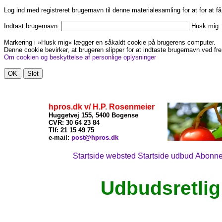
Log ind med registreret brugernavn til denne materialesamling for at for at f
Indtast brugernavn:
Husk mig
Markering i »Husk mig« lægger en såkaldt cookie på brugerens computer.
Denne cookie bevirker, at brugeren slipper for at indtaste brugernavn ved fre
Om cookien og beskyttelse af personlige oplysninger
hpros.dk v/ H.P. Rosenmeier
Huggetvej 155, 5400 Bogense
CVR: 30 64 23 84
Tlf: 21
15 49 75
x
e-mail:
post@hpros.dk
Startside websted
Startside udbud
Abonn
Udbudsretlig