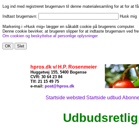
Log ind med registreret brugernavn til denne materialesamling for at for at f
Indtast brugernavn:
Husk mig
Markering i »Husk mig« lægger en såkaldt cookie på brugerens computer.
Denne cookie bevirker, at brugeren slipper for at indtaste brugernavn ved fre
Om cookien og beskyttelse af personlige oplysninger
hpros.dk v/ H.P. Rosenmeier
Huggetvej 155, 5400 Bogense
CVR: 30 64 23 84
Tlf: 21
15 49 75
x
e-mail:
post@hpros.dk
Startside websted
Startside udbud
Abonn
Udbudsretlig