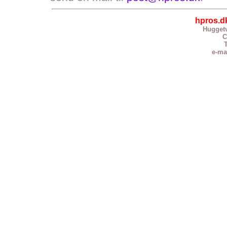
hpros.d
Huggetv
C
T
e-ma