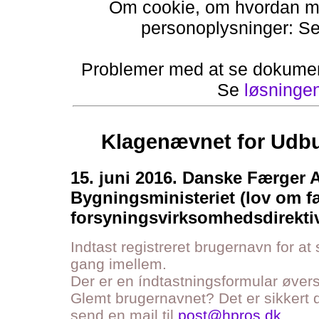
Om cookie, om hvordan ma
personoplysninger: S
Problemer med at se dokumen
Se
løsninge
Klagenævnet for Udbu
15. juni 2016. Danske Færger 
Bygningsministeriet (lov om f
forsyningsvirksomhedsdirektiv
Indtast registreret brugernavn for at
gang imellem.
Der er en índtastningsformular øve
Glemt brugernavnet? Det er sikkert d
send en mail til
post@hpros.dk
.